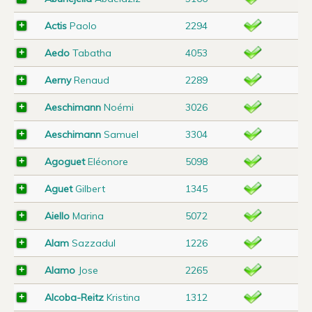
Actis
Paolo
2294
Aedo
Tabatha
4053
Aerny
Renaud
2289
Aeschimann
Noémi
3026
Aeschimann
Samuel
3304
Agoguet
Eléonore
5098
Aguet
Gilbert
1345
Aiello
Marina
5072
Alam
Sazzadul
1226
Alamo
Jose
2265
Alcoba-Reitz
Kristina
1312