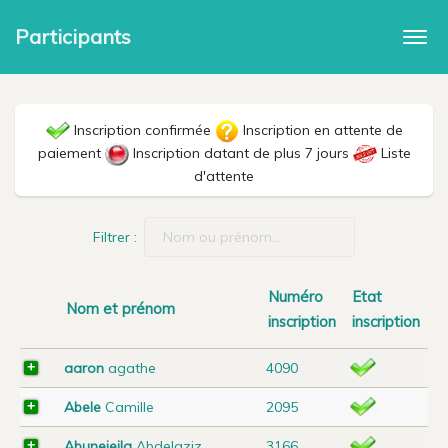
Participants
Togg
navi
Inscription confirmée
Inscription en attente de
paiement
Inscription datant de plus 7 jours
Liste
d'attente
Filtrer :
Numéro
Etat
Nom et prénom
inscription
inscription
aaron
agathe
4090
Abele
Camille
2095
Abunejeila
Abdelaziz
3166