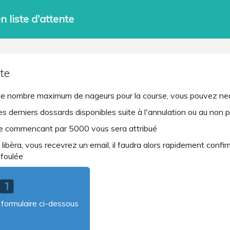
n liste d'attente
nte
le nombre maximum de nageurs pour la course, vous pouvez neam
es derniers dossards disponibles suite à l'annulation ou au non 
e commencant par 5000 vous sera attribué
libèra, vous recevrez un email, il faudra alors rapidement confir
 foulée
ooks_one
formulaire ci-dessous