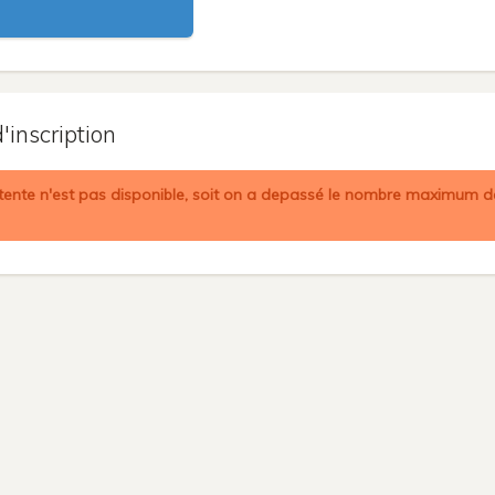
'inscription
attente n'est pas disponible, soit on a depassé le nombre maximum de