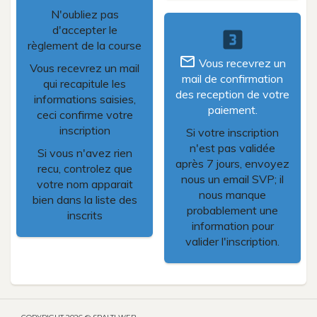
N'oubliez pas
d'accepter le
looks_3
règlement de la course
mail_outline
Vous recevrez un
Vous recevrez un mail
mail de confirmation
qui recapitule les
des reception de votre
informations saisies,
paiement.
ceci confirme votre
inscription
Si votre inscription
n'est pas validée
Si vous n'avez rien
après 7 jours, envoyez
recu, controlez que
nous un email SVP; il
votre nom apparait
nous manque
bien dans la liste des
probablement une
inscrits
information pour
valider l'inscription.