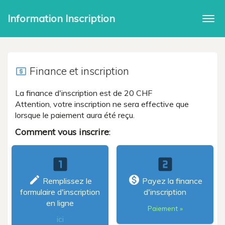
Information Inscription
Togg
navi
Finance et inscription
local_atm
La finance d'inscription est de 20 CHF
Attention, votre inscription ne sera effective que
lorsque le paiement aura été reçu.
Comment vous inscrire
:
looks_one
looks_two
create
monetization_on
Remplissez le
Payez la finance
formulaire d'inscription
d'inscription
en ligne
Paiement »
ici