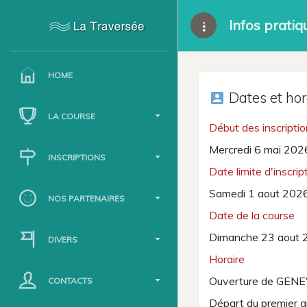
Infos pratiq
HOME
Dates et hor
account_box
LA COURSE
Début des inscripti
Mercredi 6 mai 202
INSCRIPTIONS
Date limite d'inscrip
Samedi 1 aout 202
NOS PARTENAIRES
Date de la course
Dimanche 23 aout 
DIVERS
Horaire
Ouverture de GEN
CONTACTS
Départ du premier 