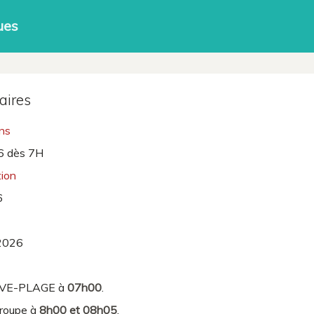
ues
aires
ons
6 dès 7H
tion
6
2026
EVE-PLAGE à
07h00
.
groupe à
8h00 et 08h05
.