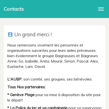
Contacts
Togg
navi
Un grand merci !
account_box
Nous remercions vivement les personnes et
organisations suivantes pour leurs aides précieuses:
bien évidemment le groupe Baigneuses et Baigneurs
Anne-So, Isabelle, Anita, Mounir, Simon, Pascal, Alex,
Eustache, Lars, David.
L'AUBP
, son comité, ses groupes, ses bénévoles.
Tous Nos partenaires:
* Genève Plage
pour sa mise à disposition du site pour
le départ
* La Police du lac et sa capitainerie
pour sa supervision